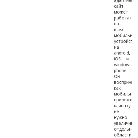
адаптивны
сайт
может
работать
на
всех
мобильных
устройства
на
android,
iOS и
windows
phone.
Он
восприним
как
мобильное
приложени
клиенту
не
нужно
увеличива
отдельные
области