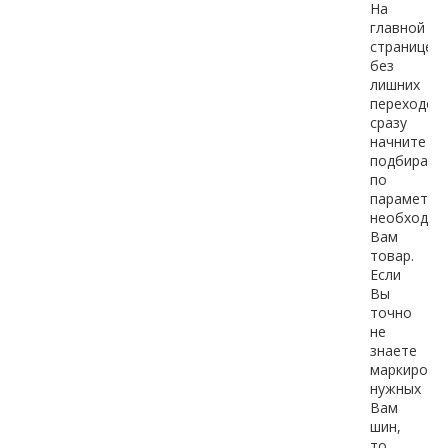
На
главной
странице
без
лишних
переходов
сразу
начните
подбирать
по
параметра
необходим
Вам
товар.
Если
Вы
точно
не
знаете
маркировк
нужных
Вам
шин,
то