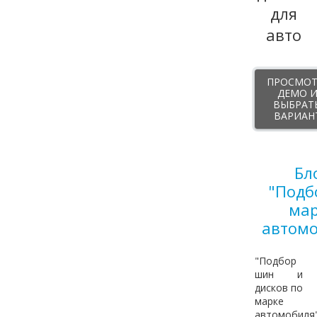
ПРОСМОТ
ДЕМО 
ВЫБРАТ
ВАРИАН
Бл
"Подб
мар
автомо
"Подбор
шин и
дисков по
марке
автомобиля