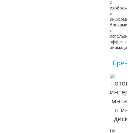
с
изображен
и
информац
блоками
с
использов
эффектов
анимации.
Брен
На