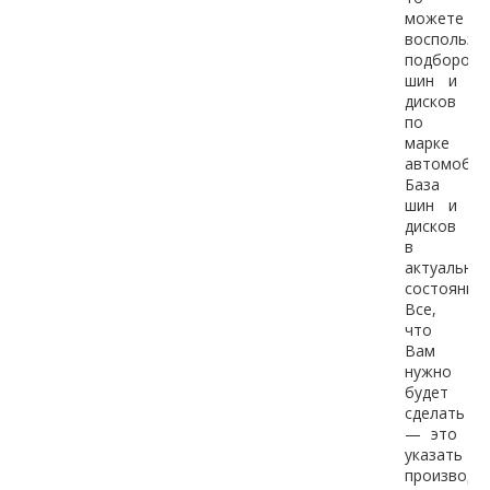
можете
воспользо
подбором
шин и
дисков
по
марке
автомобил
База
шин и
дисков
в
актуально
состоянии.
Все,
что
Вам
нужно
будет
сделать
— это
указать
производит