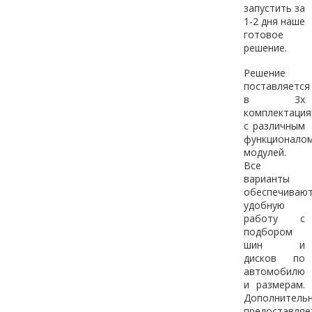
запустить за
1-2 дня наше
готовое
решение.
Решение
поставляется
в 3х
комплектация
с различным
функционало
модулей.
Все
варианты
обеспечиваю
удобную
работу с
подбором
шин и
дисков по
автомобилю
и размерам.
Дополнитель
предоставляе