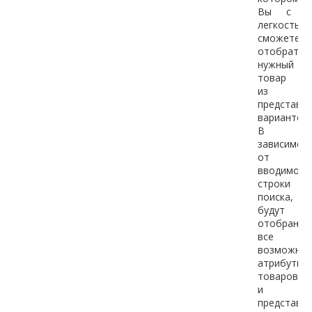
Вы с
легкостью
сможете
отобрать
нужный
товар
из
представл
вариантов.
В
зависимос
от
вводимой
строки
поиска,
будут
отобраны
все
возможны
атрибуты
товаров
и
представл