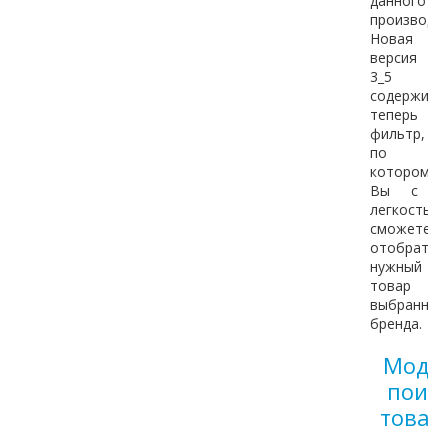
данного
производит
Новая
версия
3_5
содержит
теперь
фильтр,
по
которому
Вы с
легкостью
сможете
отобрать
нужный
товар
выбранног
бренда.
Моду
поис
товар