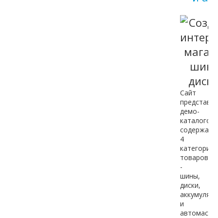
Сайт
представл
демо-
каталогом,
содержащ
4
категории
товаров
-
шины,
диски,
аккумулят
и
автомасла.