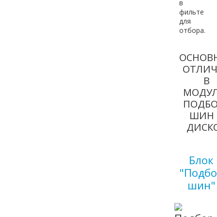
в
фильте
для
отбора.
ОСНОВ
ОТЛИЧ
В
МОДУЛ
ПОДБО
ШИН
ДИСК
Блок
"Подбо
шин"