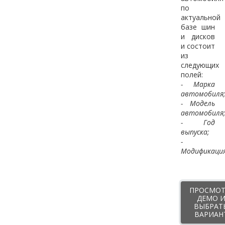
по
актуальной
базе шин
и дисков
и состоит
из
следующих
полей:
- Марка
автомобиля
- Модель
автомобиля
- Год
выпуска;
-
Модификация
ПРОСМОТ
ДЕМО 
ВЫБРАТ
ВАРИАН