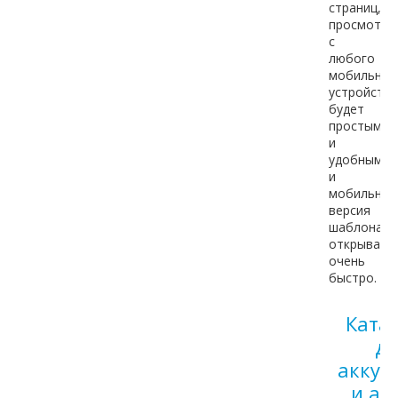
страниц,
просмотр
с
любого
мобильног
устройства
будет
простым
и
удобным
и
мобильная
версия
шаблона
открывает
очень
быстро.
Ката
ди
аккум
и ав