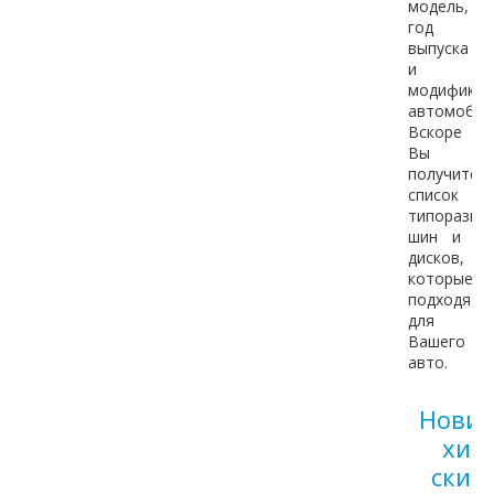
модель,
год
выпуска
и
модифика
автомобил
Вскоре
Вы
получите
список
типоразме
шин и
дисков,
которые
подходят
для
Вашего
авто.
Новин
хит
скид