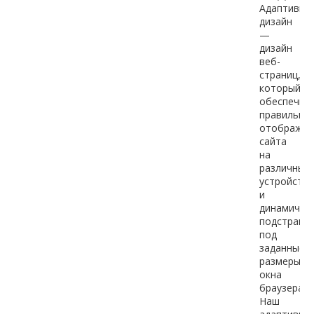
Адаптивны
дизайн
—
дизайн
веб-
страниц,
который
обеспечив
правильно
отображен
сайта
на
различных
устройства
и
динамичес
подстраив
под
заданные
размеры
окна
браузера.
Наш